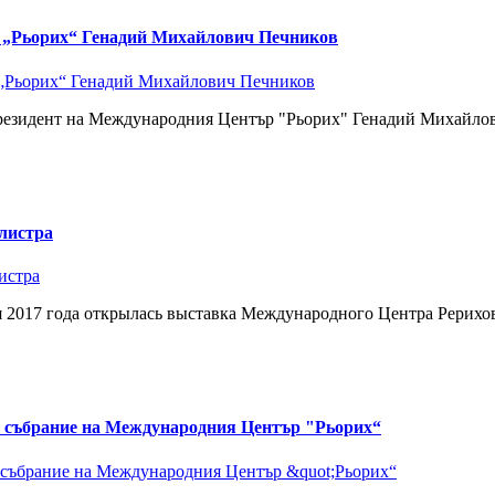
р „Рьорих“ Генадий Михайлович Печников
Президент на Международния Център "Рьорих" Генадий Михайлов
листра
ля 2017 года открылась выставка Международного Центра Рерихо
о събрание на Международния Център "Рьорих“