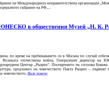
ъбрание на Международната неправителствена организация „Меж
едералното събрание на РФ,...
 ЮНЕСКО в обществения Музей „Н. К. 
дина, по време на пребиваването си в Москва по случай отбел
в Великата отечествена война, Генералният директор на
дународния Център „Рьорих“. Посещението на госпожа Бокова 
култура, предложил на човечеството Пакта Рьорих – първият 
на човечеството.
Виж повече