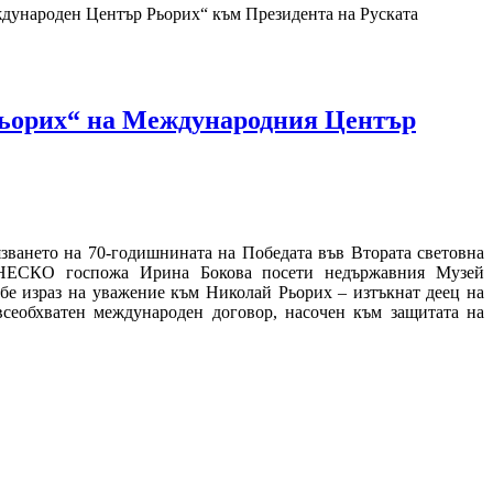
дународен Център Рьорих“ към Президента на Руската
Рьорих“ на Международния Център
язването на 70-годишнината на Победата във Втората световна
 ЮНЕСКО госпожа Ирина Бокова посети недържавния Музей
бе израз на уважение към Николай Рьорих – изтъкнат деец на
всеобхватен международен договор, насочен към защитата на