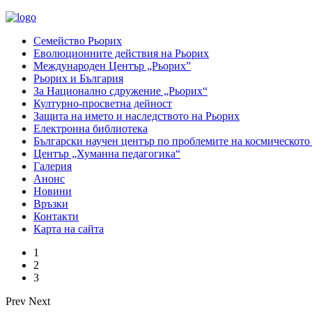
Семейство Рьорих
Еволюционните действия на Рьорих
Международен Център „Рьорих”
Рьорих и България
За Национално сдружение „Рьорих“
Културно-просветна дейност
Защита на името и наследството на Рьорих
Електронна библиотека
Български научен център по проблемите на космическото
Център „Хуманна педагогика“
Галерия
Анонс
Новини
Връзки
Контакти
Карта на сайта
1
2
3
Prev
Next