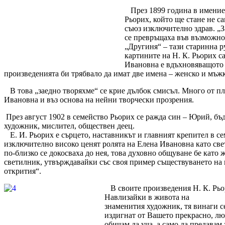
През 1899 година в имениет
Рьорих, който ще стане не с
съюз изключително здрав. „
се превръщаха във възможн
„Другиня“ – тази старинна р
картините на Н. К. Рьорих са
Ивановна е вдъхновяващото 
произведенията би трябвало да имат две имена – женско и мъжк
В това „заедно творяхме“ се крие дълбок смисъл. Много от пл
Ивановна и въз основа на нейни творчески прозрения.
През август 1902 в семейство Рьорих се ражда син – Юрий, бъд
художник, мислител, обществен деец.
Е. И. Рьорих е сърцето, наставникът и главният крепител в 
изключително високо ценят ролята на Елена Ивановна като светъ
по-близко се докосваха до нея, това духовно общуване бе кат
светилник, утвърждавайки със своя пример съществуването на 
открития“.
В своите произведения Н. К. Рьо
Навлизайки в живота на
знаменития художник, тя винаги се 
издигнат от Вашето прекрасно, лю
обичам да уча, а само да предавам