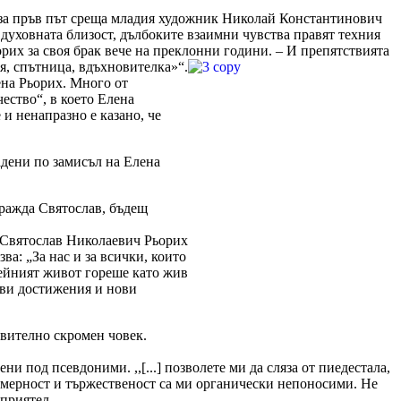
 за пръв път среща младия художник Николай Константинович
 духовната близост, дълбоките взаимни чувства правят техния
их за своя брак вече на преклонни години. – И препятствията
я, спътница, вдъхновителка»“.
ена Рьорих. Много от
чество“, в което Елена
и ненапразно е казано, че
адени по замисъл на Елена
 ражда Святослав, бъдещ
 Святослав Николаевич Рьорих
а: „За нас и за всички, които
Нейният живот гореше като жив
ови достижения и нови
вително скромен човек.
ни под псевдоними. ,,[...] позволете ми да сляза от пиeдестала,
комерност и тържественост са ми органически непоносими. Не
-приятел.