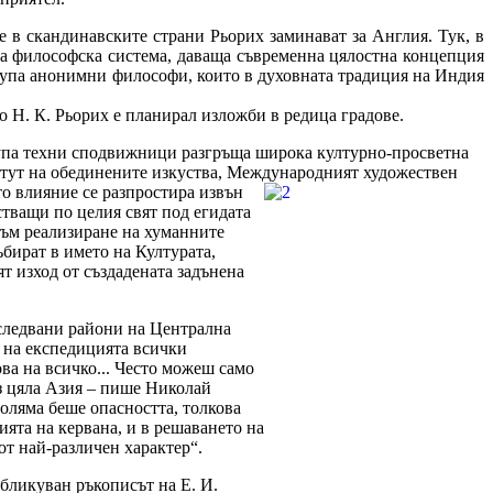
 в скандинавските страни Рьорих заминават за Англия. Тук, в
ва философска система, даваща съвременна цялостна концепция
 група анонимни философи, които в духовната традиция на Индия
о Н. К. Рьорих е планирал изложби в редица градове.
рупа техни сподвижници разгръща широка културно-просветна
итут на обединените изкуства, Международният художествен
то влияние се разпростира извън
тващи по целия свят под егидата
 към реализиране на хуманните
ъбират в името на Културата,
ят изход от създадената задънена
зследвани райони на Централна
е на експедицията всички
ва на всичко... Често можеш само
ез цяла Азия – пише Николай
голяма беше опасността, толкова
цията на кервана, и в решаването на
от най-различен характер“.
бликуван ръкописът на Е. И.