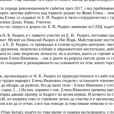
а поради революционните събития през 1917, след пребиваване
ьорих започва работата над първите редове на Жива Етика – но
ва Етика се създават от Е. И. Рьорих в тясно сътрудничество с
 Велики Души, Риши, Учители.
о със съпруга и децата си, Е. И. Рьорих заминава за САЩ, къдет
Н. К. Рьорих и с прякото участие на Е. И. Рьорих, неголяма г
зяват: Музеят на Николай Рьорих в Ню Йорк, Майсторският инст
. и Е. И Рьорих, се превръщат в големи културни центрове, чие
дружения, творчески клубове и образователни институции, дейс
ата не само творчески личности, но и всички, които се стремят
пише Елена Ивановна, – как в дните на разруха светли души се с
ото съзидание и разширяването на съзнанието на тези, които търс
я, организирана от Н. К. Рьорих из труднодостъпните и слабо и
но труден маршрут. Елена Ивановна споделя с останалите членов
да ободри, да разясни, без да жали сили – Елена Ивановна е гото
 й сърце. […] На кон, наравно с нас, Елена Ивановна премина пр
първа даваше пример за бодрост на целия керван. И колкото по-
 140, но въпреки това се стремеше лично да участва и в организа
м или да се отчае, а все пак поводи за това имаше немалко и то 
Улан Батор), където по това време се намира експедицията, е пу