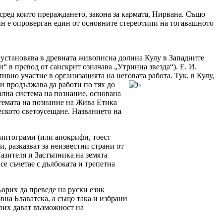
сред които прераждането, закона за кармата, Нирвана. Също
чин е опроверган един от основните стереотипи на тогавашното
 установява в древната живописна долина Кулу в Западните
 в превод от санскрит означава „Утринна звезда“). Е. И.
тивно участие в организацията на неговата работа.
Тук, в Кулу,
и продължава да работи по тях до
ална система на познание, основана
стемата на познание на Жива Етика
еското светоусещане. Названието на
риптограми (или апокрифи, тоест
, разказват за неизвестни страни от
азителя и Застъпника на земята
е съчетае с дълбоката и трепетна
орих да преведе на руски език
вна Блаватска, а също така и избрани
орих дават възможност на