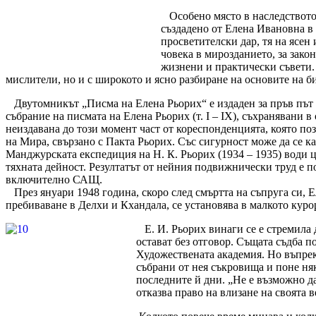
Особено място в наследството
създадено от Елена Ивановна в
просветителски дар, тя на ясен
човека в мирозданието, за зако
жизнени и практически съвети.
мислители, но и с широкото и ясно разбиране на основите на б
Двутомникът „Писма на Елена Рьорих“ е издаден за пръв път п
събрание на писмата на Елена Рьорих (т. I – IX), съхранявани 
неиздавана до този момент част от кореспонденцията, която по
на Мира, свързано с Пакта Рьорих. Със сигурност може да се к
Манджурската експедиция на Н. К. Рьорих (1934 – 1935) води
тяхната дейност. Резултатът от нейния подвижнически труд е п
включително САЩ.
През януари 1948 година, скоро след смъртта на съпруга си, 
пребиваване в Делхи и Кхандала, се установява в малкото кур
Е. И. Рьорих винаги се е стремила 
остават без отговор. Същата съдба п
Художествената академия. Но въпреки
събрани от нея съкровища и поне няк
последните й дни. „Не е възможно да 
отказва право на влизане на своята 