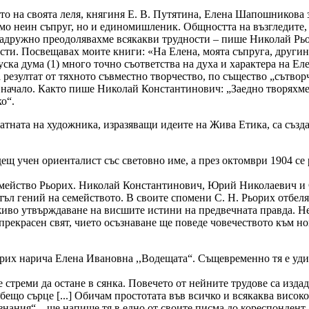
о на своята леля, княгиня Е. В. Путятина, Елена Шапошникова
амо неин съпруг, но и единомишленик. Общността на възгледите,
Задружно преодолявахме всякакви трудности – пише Николай Рьор
ости.
Посвещавах моите книги: «На Елена, моята съпруга, другин
уска дума (1) много точно съответства на духа и характера на Ел
 резултат от тяхното съвместно творчество, по същество „сътвор
начало. Както пише Николай Константинович: „Заедно творяхме 
о“.
атната на художника, изразяващи идеите на Жива Етика, са създ
ещ учен ориенталист със световно име, а през октомври 1904 се
семейство Рьорих. Николай Константинович, Юрий Николаевич и
л гений на семейството. В своите спомени С. Н. Рьорих отбелязв
о живо утвърждаване на висшите истини на предвечната правда. 
прекрасен свят, чието осъзнаване ще поведе човечеството към н
рих нарича Елена Ивановна ,,Водещата“. Същевременно тя е уди
стреми да остане в сянка. Повечето от нейните трудове са издаде
бeщо сърце [...] Обичам простотата във всичко и всякаква висо
 знания“ – ще напише тя в едно от своите писма до кореспондент