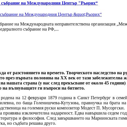
о събрание на Международния Център "Рьорих“
ъбрание на Международната неправителствена организация „Меж
едералното събрание на РФ,...
а от разстоянието на времето. Творческото наследство на 
ото през първата половина на XX век от тази забележителна 
на нашата страна (у нас след прекъсване от около 45 години) 
р на вълнуващите ги въпроси на битието.
одена на 12 февруари 1879 година в Санкт Петербург в семе
силевна, по баща Голенишчева-Кутузова, правнучка на брата 
одственица на големия руски композитор Модест П. Мусоргски.
 проявява изключителна надареност. Едва навършила седем годи
литература и философия. След завършването на Мариинската гим
ка, но съдбата решава друго.