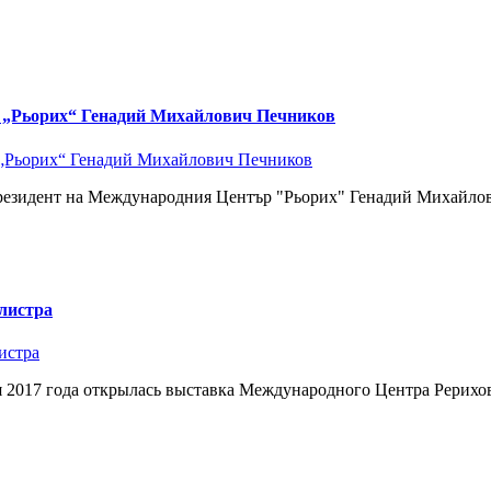
р „Рьорих“ Генадий Михайлович Печников
Президент на Международния Център "Рьорих" Генадий Михайлов
листра
ля 2017 года открылась выставка Международного Центра Рерихо