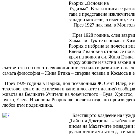
Рьорих „Основи на
будизма“. В тази книга се разг
така е представена изключителн
западно мислене, а именно, че
През 1927 пак там, в Монголия
През 1928 година, след завръщ
Хималаи. Тук те основават Хима
Рьорих е избрана за почетен ви
Елена Ивановна отново се посве
края на живота си. Жива Етика 
върху общите и частни закони н
съответства на новото еволюционно стъпало в развитието на чо
самата философия – Жива Етика – свързва човека и Космоса в 
През 1929 година в Париж, под псевдонима Ж. Сент-Илер, е из
текстове, които не са влезли в каноническите писания) съобщав
живота на Великите Учители на човечеството – Буда, Христос,
руска, Елена Ивановна Рьорих ще посвети отделно произведение
любов към подвижника.
Блестящото владеене на чужди
„Тайната Доктрина“ – забележи
писма на Махатмите (издадени 
рускоезичния читател да се зап