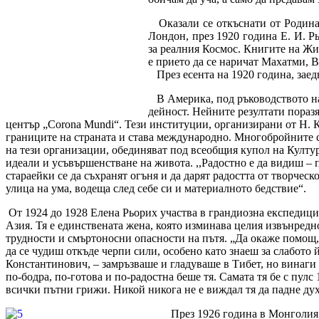
Оказали се откъснати от Родинат
Лондон, през 1920 година Е. И. Р
за реалния Космос. Книгите на Жи
е прието да се наричат Махатми,
През есента на 1920 година, заедн
В Америка, под ръководството на 
дейност. Нейните резултати пора
център „Corona Mundi“.
Тези институции, организирани от Н. К
границите на страната и става международно. Многобройните с
на тези организации, обединяват под всеобщия купол на Култур
идеали и усъвършенстване на живота. ,,Радостно е да видиш – 
стараейки се да съхранят огъня и да дарят радостта от творческ
улица на ума, водеща след себе си и материалното бедствие“.
От 1924 до 1928 Елена Рьорих участва в грандиозна експедици
Азия. Тя е единствената жена, която изминава целия извънред
трудности и смъртоносни опасности на пътя. „Да окаже помощ, 
да се чудиш откъде черпи сили, особено като знаеш за слабото
Константинович, – замръзваше и гладуваше в Тибет, но винаги 
по-бодра, по-готова и по-радостна беше тя. Самата тя бе с пулс
всички пътни грижи. Никой никога не е виждал тя да падне духо
През 1926 година в Монголия (