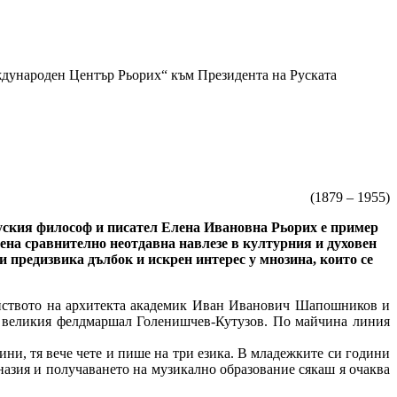
дународен Център Рьорих“ към Президента на Руската
(1879 – 1955)
руския философ и писател Елена Ивановна Рьорих е пример
жена сравнително неотдавна навлезе в културния и духовен
и предизвика дълбок и искрен интерес у мнозина, които се
йството на архитекта академик Иван Иванович Шапошников и
на великия фелдмаршал Голенишчев-Кутузов. По майчина линия
ни, тя вече чете и пише на три езика. В младежките си години
назия и получаването на музикално образование сякаш я очаква