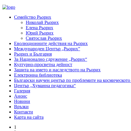
Семейство Рьорих
Николай Рьорих
Елена Рьорих
Юрий Рьорих
Святослав Рьорих
Еволюционните действия на Рьорих
Международен Център „Рьорих”
Рьорих и България
За Национално сдружение „Рьорих“
Културно-просветна дейност
Защита на името и наследството на Рьорих
Електронна библиотека
Български научен център по проблемите на космическото
Център „Хуманна педагогика“
Галерия
Анонс
Новини
Връзки
Контакти
Карта на сайта
1