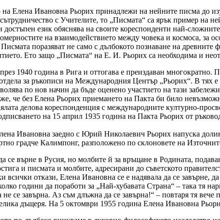
 на Елена Ивановна Рьорих принадлежи на нейните писма до из
 сътрудничество с Учителите, то „Писмата“ са ярък пример на 
 и достъпен език обяснява на своите кореспонденти най-сложните 
номерностите на взаимодействието между човека и космоса, за о
 Писмата поразяват не само с дълбокото познаване на древните 
итието. Ето защо „Писмата“ на Е. И. Рьорих са необходима и нео
рез 1940 година в Рига и оттогава е преиздаван многократно. 
в отдела за ръкописи на Международния Център „Рьорих“. В тях е
зволява по нов начин да бъде оценено участието на тази забеле
аже, че без Елена Рьорих приемането на Пакта би било невъзмож
 цялата делова кореспонденция с международните културно-прос
одписването на 15 април 1935 година на Пакта Рьорих от ръково
Елена Ивановна заедно с Юрий Николаевич Рьорих напуска долин
ортно градче Калимпонг, разположено по склоновете на Източни
да се върне в Русия, но молбите й за връщане в Родината, подава
остига и писмата и молбите, адресирани до съветското правителс
 всички откази, Елена Ивановна се е надявала да се завърне, да
олко години да поработи за „Най-хубавата Страна“ – така тя нар
не се завърна. Аз съм длъжна да се завърна!“ – повтаря тя вече 
велика дъщеря. На 5 октомври 1955 година Елена Ивановна Рьори