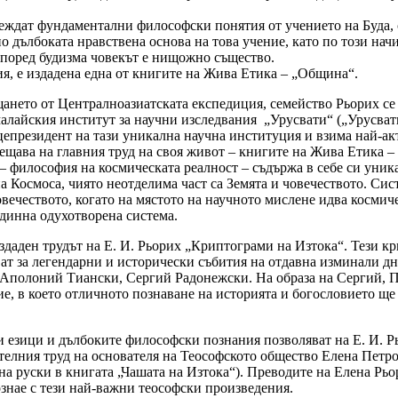
леждат фундаментални философски понятия от учението на Буда, 
о дълбоката нравствена основа на това учение, като по този на
 според будизма човекът е нищожно същество.
, е издадена една от книгите на Жива Етика – „Община“.
ането от Централноазиатската експедиция, семейство Рьорих се
лайския институт за научни изследвания „Урусвати“ („Урусвати“
цепрезидент на тази уникална научна институция и взима най-ак
щава на главния труд на своя живот – книгите на Жива Етика – 
– философия на космическата реалност – съдържа в себе си уник
а Космоса, чиято неотделима част са Земята и човечеството. Си
вечеството, когато на мястото на научното мислене идва космич
единна одухотворена система.
даден трудът на Е. И. Рьорих „Криптограми на Изтока“. Тези к
ат за легендарни и исторически събития на отдавна изминали дни
 Аполоний Тиански, Сергий Радонежски. На образа на Сергий, П
, в което отличното познаване на историята и богословието ще с
 езици и дълбоките философски познания позволяват на Е. И. Рь
телния труд на основателя на Теософското общество Елена Петро
на руски в книгата „Чашата на Изтока“). Преводите на Елена Рь
ознае с тези най-важни теософски произведения.