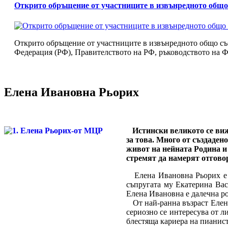
Открито обръщение от участниците в извънредното общ
Открито обръщение от участниците в извънредното общо с
Федерация (РФ), Правителството на РФ, ръководството на Ф
Елена Ивановна Рьорих
Истински великото се вижд
за това. Много от създаден
живот на нейната Родина и 
стремят да намерят отгово
Елена Ивановна Рьорих е р
съпругата му Екатерина Ва
Елена Ивановна е далечна р
От най-ранна възраст Елена
сериозно се интересува от 
блестяща кариера на пианист