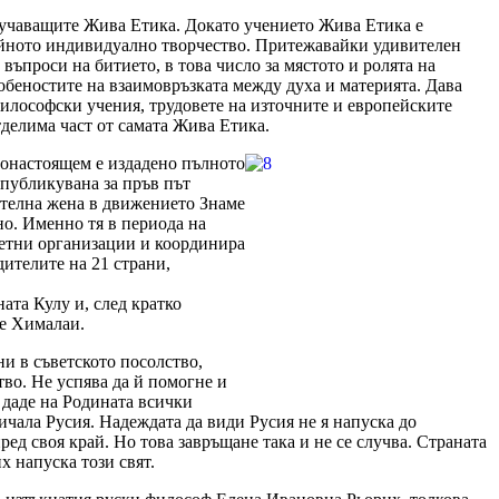
учаващите Жива Етика. Докато учението Жива Етика е
нейното индивидуално творчество. Притежавайки удивителен
въпроси на битието, в това число за мястото и ролята на
собеностите на взаимовръзката между духа и материята. Дава
философски учения, трудовете на източните и европейските
тделима част от самата Жива Етика.
Понастоящем е издадено пълното
 публикувана за пръв път
жителна жена в движението Знаме
но. Именно тя в периода на
ветни организации и координира
дителите на 21 страни,
ата Кулу и, след кратко
те Хималаи.
ни в съветското посолство,
тво. Не успява да й помогне и
 даде на Родината всички
ичала Русия. Надеждата да види Русия не я напуска до
пред своя край. Но това завръщане така и не се случва. Страната
х напуска този свят.